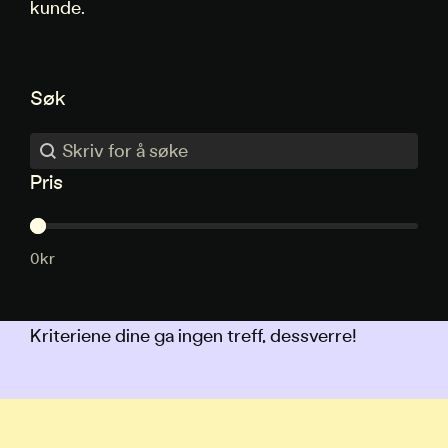
kunde.
Søk
Søk
Søk
Pris
Pris
0kr
Kriteriene dine ga ingen treff, dessverre!