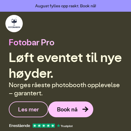
August fylles opp raskt. Book nå!
Fotobar Pro
Løft eventet til nye
g
s
l
a
g
e
t
høyder.
Norges råeste photobooth opplevelse
– garantert.
Les mer
Book nå