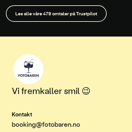
Les alle våre 478 omtaler på Trustpilot
Vi fremkaller smil 😉
Kontakt
booking@fotobaren.no