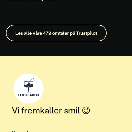
Les alle våre 478 omtaler på Trustpilot
Vi fremkaller smil 😉