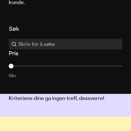
kunde.
Søk
Søk
Søk
Pris
Pris
0kr
Kriteriene dine ga ingen treff, dessverre!