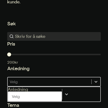
kunde.
Søk
Søk
Søk
Pris
Pris
200kr
Anledning
Anledning
Anledning
Anledning
Tema