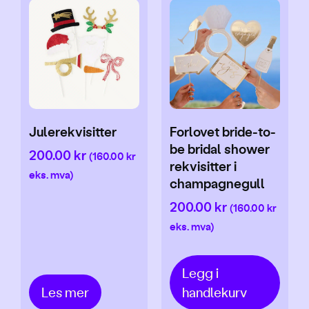
Julerekvisitter
Forlovet bride-to-
be bridal shower
200.00
kr
(
160.00
kr
rekvisitter i
eks. mva)
champagnegull
200.00
kr
(
160.00
kr
eks. mva)
Legg i
Les mer
handlekurv