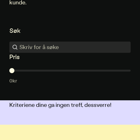
kunde.
Søk
Søk
Søk
Pris
Pris
0kr
Kriteriene dine ga ingen treff, dessverre!