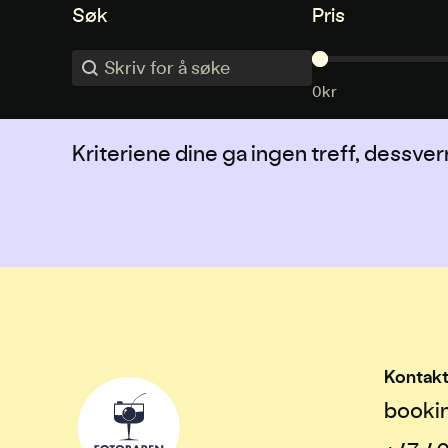
Søk
Pris
Søk
Søk
Pris
0kr
Kriteriene dine ga ingen treff, dessver
Kontak
booki