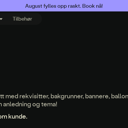
August fylles opp raskt. Book nå!
Tilbehør
 med rekvisitter, bakgrunner, bannere, ballo
 din anledning og tema!
som kunde.