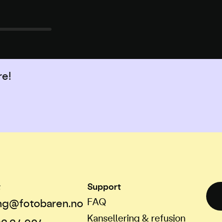
re!
t
Support
FAQ
ng@fotobaren.no
Kansellering & refusjon