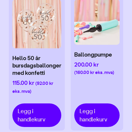
Ballongpumpe
Hello 50 år
200.00
kr
bursdagsballonger
med konfetti
(
160.00
kr
eks. mva)
115.00
kr
(
92.00
kr
eks. mva)
Legg i
Legg i
handlekurv
handlekurv