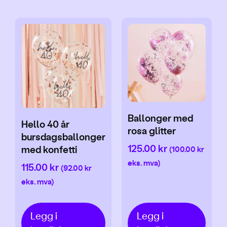
Ballonger med
Hello 40 år
rosa glitter
bursdagsballonger
125.00
kr
med konfetti
(
100.00
kr
eks. mva)
115.00
kr
(
92.00
kr
eks. mva)
Legg i
Legg i