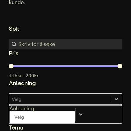
kunde.
Søk
Søk
Søk
Pris
Pris
115kr - 200kr
Anledning
Anledning
Anledning
Anledning
Tema