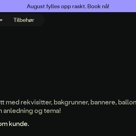
August fylles opp raskt. Book nå!
Tilbehør
 med rekvisitter, bakgrunner, bannere, ballo
 din anledning og tema!
som kunde.