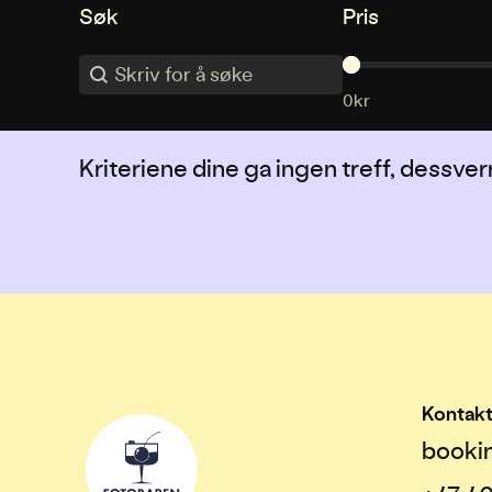
Søk
Pris
Søk
Søk
Pris
0kr
Kriteriene dine ga ingen treff, dessver
Kontak
booki