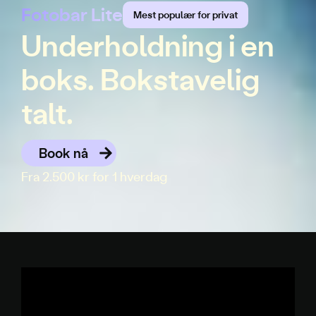
Fotobar Lite
Mest populær for privat
Underholdning i en
boks. Bokstavelig
talt.
Book nå
Fra 2.500 kr for 1 hverdag