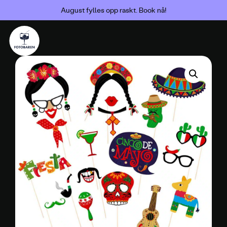
August fylles opp raskt. Book nå!